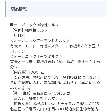
製品情報
■オーガニック植物性ミルク
【名称】植物性ミルク
【原材料】
＜オーガニックアーモンドミルク＞
有機アーモンド、有機米スターチ、有機えんどう豆プ
ロテイン
＜オーガニックオーツミルク＞
有機オーツ麦、有機ひまわり油、食塩 ※オーツ固形
分12%
【内容量】1000mL
【保存方法】冷暗所にて保存。開封後は横にしないよ
うに冷蔵庫に入れ、賞味期限に関わらずお早めにお飲
みください。
【賞味期限】製品裏面ラベルに記載
【輸入者】株式会社アルマテラ
【広告文責】 株式会社 ネオナチュラル 〒464-0075
名古屋市千種区内山３丁目8-10 明治安田生命今池内