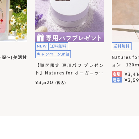
NEW
送料無料
送料無料
キャンペーン対象
麗～(美活甘
Natures
ョン 120
【期間限定 専用パフ プレゼン
購入ともに
ト】Natures for オーガニック
¥3,41
定期
シルキーパウダー 4g
¥3,59
通常
¥3,520
（税込）