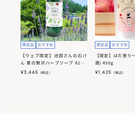
限定品
おすすめ
限定品
おすすめ
【ウェブ限定】池田さんの石け
【限定】はだ恵り～
ん 夏の贅沢ハーブソープ 610m
酒) 450g
L（ポンプタイプ）
¥3,465
¥1,425
（税込）
（税込）