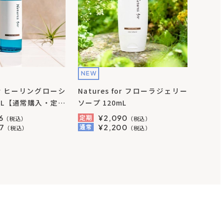
NEW
 for ヒーリングローシ
Natures for フローラジェリー
ｍL【通常購入・定期
ソープ 120mL
送料無料】
6
¥2,090
定期
（税込）
（税込）
7
¥2,200
通常
（税込）
（税込）