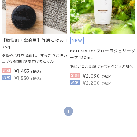
【脂性肌・全身用】竹炭石けん 1
NEW
05g
Natures for フローラジェリーソ
皮脂や汚れを吸着し、すっきりと洗い
ープ 120mL
上げる脂性肌や夏向けの石けん
保湿ジェル洗顔ですべすべクリア肌へ
定期
¥
1,453
(税込)
定期
¥
2,090
(税込)
通常
¥1,530
(税込)
通常
¥2,200
(税込)
1