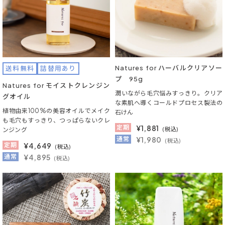
Natures for ハーバルクリアソー
送料無料
詰替用あり
プ 95g
Natures for モイストクレンジン
潤いながら毛穴悩みすっきり。クリア
グオイル
な素肌へ導くコールドプロセス製法の
植物由来100%の美容オイルでメイク
石けん
も毛穴もすっきり、つっぱらないクレ
定期
¥
1,881
(税込)
ンジング
通常
¥1,980
(税込)
定期
¥
4,649
(税込)
通常
¥4,895
(税込)