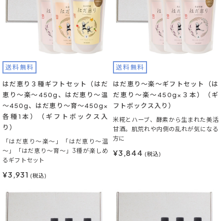
送料無料
送料無料
はだ恵り３種ギフトセット（はだ
はだ恵り～楽～ギフトセット（は
恵り～楽～450g、はだ恵り～温
だ恵り～楽～450g×３本）（ギ
～450g、はだ恵り～育～450g×
フトボックス入り）
各種1本）（ギフトボックス入
米糀とハーブ、酵素から生まれた美活
り）
甘酒。肌荒れや内側の乱れが気になる
方に
「はだ恵り～楽～」「はだ恵り～温
～」「はだ恵り～育～」3種が楽しめ
¥3,844
(税込)
るギフトセット
¥3,931
(税込)