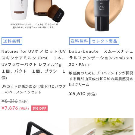
送料無料
送料無料
セレクト商品
Natures for UVケアセット(UV
babu-beaute スムースナチュ
スキンケアミルク30mL １本、
ラルファンデーション25ml/SPF
UVフラワーパクト レフィル11g
30・PA++
１個、パクト １個、ブラシ １
敏感肌のためにプロヘアメイクが開発
個)
する自然由来成分100%の素肌感覚の
BBクリーム
UVカット効果がある化粧下地とパウダ
ーのベースメイクセット
¥5,610
(税込)
¥
8,316
(税込)
¥
7,876
(税込)
5%OFF