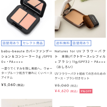
詰替用あり
セレクト商品
送料無料
詰替用あり
babu-beaute カバーファンデー
Natures for UVフラワーパク
ション＆コンシーラー 3ｇ /SPF5
ト 本体(パクトケース+レフィル
0+・PA++++
+ブラシ) 11g/SPF32・PA+++
（おしろい）
一塗りでくすみを隠し美肌へ。ウォー
タープルーフ処方で崩れにくいベース
UVフラワーパクト初めての方のための
アイテム
ケース・ブラシ付きセット
¥5,060
¥
5,060
(税込)
(税込)
¥
4,620
(税込)
9%OFF