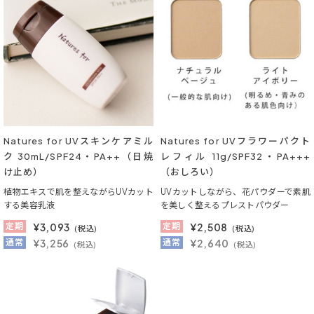
Natures for UVスキンケアミル
Natures for UVフラワーパクト
ク 30mL/SPF24・PA++（日焼
レフィル 11g/SPF32・PA+++
け止め）
（おしろい）
植物エキスで肌を整えながらUVカット
UVカットしながら、花パウダーで素肌
する美容乳液
を美しく整えるプレストパウダー
定期
¥
3,093
定期
¥
2,508
(税込)
(税込)
通常
¥3,256
通常
¥2,640
(税込)
(税込)