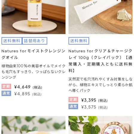
送料無料
詰替用あり
送料無料
Natures for モイストクレンジン
Natures for クリア＆チャージク
グオイル
レイ 100g（クレイパック）【通
常購入・定期購入ともに送料無
植物由来100%の美容オイルでメイク
料】
も毛穴もすっきり、つっぱらないクレ
ンジング
天然泥で毛穴汚れやくすみ対策をしな
がら、植物エキスでしっとり柔らか肌
定期
¥
4,649
(税込)
へ導くパック
通常
¥4,895
(税込)
定期
¥
3,395
(税込)
通常
¥3,575
(税込)