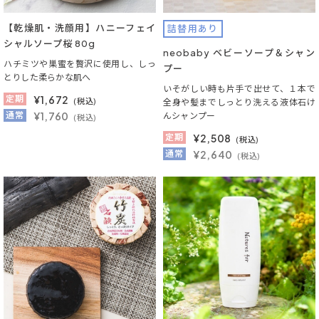
【乾燥肌・洗顔用】ハニーフェイ
詰替用あり
シャルソープ桜 80g
neobaby ベビーソープ＆シャン
ハチミツや巣蜜を贅沢に使用し、しっ
プー
とりした柔らかな肌へ
いそがしい時も片手で出せて、１本で
定期
¥
1,672
(税込)
全身や髪までしっとり洗える液体石け
通常
¥1,760
んシャンプー
(税込)
定期
¥
2,508
(税込)
通常
¥2,640
(税込)