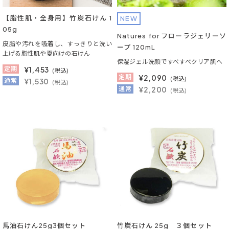
【脂性肌・全身用】竹炭石けん 1
NEW
05g
Natures for フローラジェリーソ
皮脂や汚れを吸着し、すっきりと洗い
ープ 120mL
上げる脂性肌や夏向けの石けん
保湿ジェル洗顔ですべすべクリア肌へ
定期
¥
1,453
(税込)
定期
¥
2,090
(税込)
通常
¥1,530
(税込)
通常
¥2,200
(税込)
馬油石けん25g3個セット
竹炭石けん 25g ３個セット