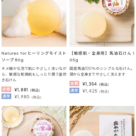
Natures for ヒーリングモイスト
【敏感肌・全身用】馬油石けん 1
ソープ 80g
05g
キメ細かな泡で肌にやさしく洗いなが
国産馬油100％のシンプルな石けん。
ら、敏感な乾燥肌もしっとり潤う釜炊
頭から全身までやさしく洗えます
き石けん
定期
¥
1,354
(税込)
定期
¥
1,881
(税込)
通常
¥1,425
(税込)
通常
¥1,980
(税込)