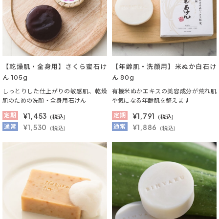
【乾燥肌・全身用】さくら蜜石け
【年齢肌・洗顔用】米ぬか白石け
ん 105g
ん 80g
しっとりした仕上がりの敏感肌、乾燥
有機米ぬかエキスの美容成分が荒れ肌
肌のための洗顔・全身用石けん
や気になる年齢肌を整えます
定期
¥
1,453
定期
¥
1,791
(税込)
(税込)
通常
¥1,530
通常
¥1,886
(税込)
(税込)