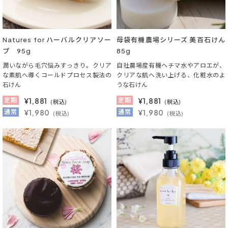
Natures for ハーバルクリアソー
母袋有機農場シリーズ 美百石けん
プ 95g
85g
潤いながら毛穴悩みすっきり。クリア
自社農場産有機ヘチマ水やアロエが、
な素肌へ導くコールドプロセス製法の
クリアな肌へ洗い上げる、化粧水のよ
石けん
うな石けん
定期
¥
1,881
定期
¥
1,881
(税込)
(税込)
通常
¥1,980
通常
¥1,980
(税込)
(税込)