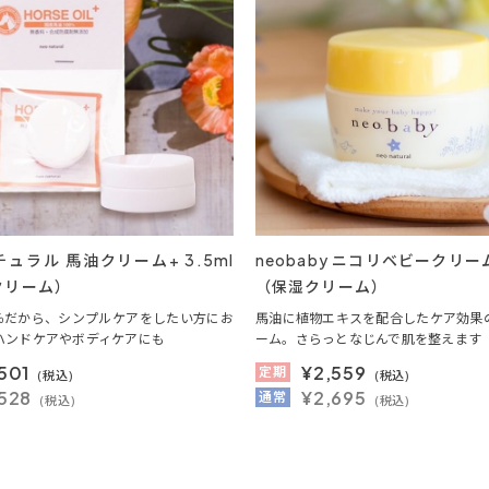
ュラル 馬油クリーム+ 3.5ml
neobaby ニコリベビークリーム
クリーム）
（保湿クリーム）
0％だから、シンプルケアをしたい方にお
馬油に植物エキスを配合したケア効果
ハンドケアやボディケアにも
ーム。さらっとなじんで肌を整えます
501
¥
2,559
定期
(税込)
(税込)
528
¥2,695
通常
(税込)
(税込)