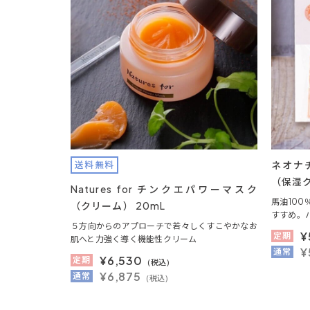
ネオナチ
送料無料
（保湿
Natures for チンクエパワーマスク
馬油10
（クリーム） 20mL
すすめ。
５方向からのアプローチで若々しくすこやかなお
¥
定期
肌へと力強く導く機能性クリーム
¥
通常
¥
6,530
定期
(税込)
¥6,875
通常
(税込)