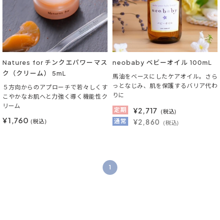
Natures for チンクエパワーマス
neobaby ベビーオイル 100mL
ク（クリーム） 5mL
馬油をベースにしたケアオイル。さら
っとなじみ、肌を保護するバリア代わ
５方向からのアプローチで若々しくす
りに
こやかなお肌へと力強く導く機能性ク
リーム
定期
¥
2,717
(税込)
¥1,760
通常
¥2,860
(税込)
(税込)
1