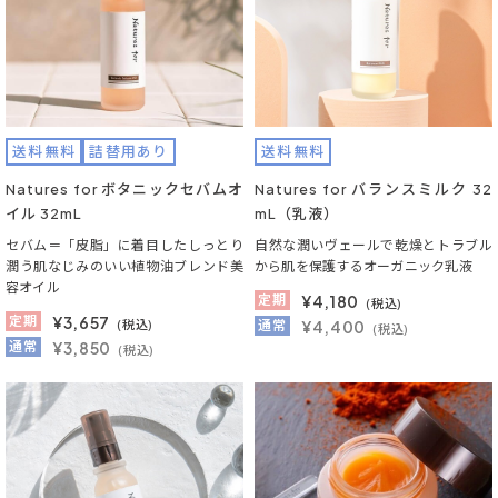
送料無料
詰替用あり
送料無料
Natures for ボタニックセバムオ
Natures for バランスミルク 32
イル 32mL
mL（乳液）
セバム＝「皮脂」に着目したしっとり
自然な潤いヴェールで乾燥とトラブル
潤う肌なじみのいい植物油ブレンド美
から肌を保護するオーガニック乳液
容オイル
定期
¥
4,180
(税込)
定期
¥
3,657
(税込)
通常
¥4,400
(税込)
通常
¥3,850
(税込)