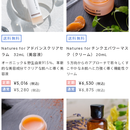
送料無料
送料無料
Natures for アドバンスクリアセ
Natures for チンクエパワーマス
ラム 32mL（美容液）
ク（クリーム） 20mL
オーガニック＆野生由来91.5％、革新
５方向からのアプローチで若々しくす
的な美容成分でクリアな肌へと導く美
こやかなお肌へと力強く導く機能性ク
容液
リーム
定期
¥
5,016
定期
¥
6,530
(税込)
(税込)
通常
¥5,280
通常
¥6,875
(税込)
(税込)