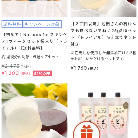
【２回目以降】池田さんの石けん
送料無料
キャンペーン対象
でも食べないでね♪25g3種セッ
【初めて】Natures for スキンケ
ト （トライアル）※泡立てネット
ア1ウィークセット袋入り（トラ
付き
イアル）【送料無料】
国産馬油を使用した無添加石けん3種
約1週間分の洗顔・保湿ケアセット
をお試しいただけるセットです。
¥
2,475
(税込)
¥1,760
(税込)
¥
1,200
(税込)
52%OFF