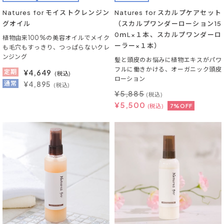
Natures for モイストクレンジン
Natures for スカルプケアセット
グオイル
（スカルプワンダーローション15
0ｍL×１本、スカルプワンダーロ
植物由来100%の美容オイルでメイク
ーラー×１本）
も毛穴もすっきり、つっぱらないクレ
ンジング
髪と頭皮のお悩みに植物エキスがパワ
フルに働きかける、オーガニック頭皮
定期
¥
4,649
(税込)
ローション
通常
¥4,895
(税込)
¥
5,885
(税込)
¥
5,500
(税込)
7%OFF