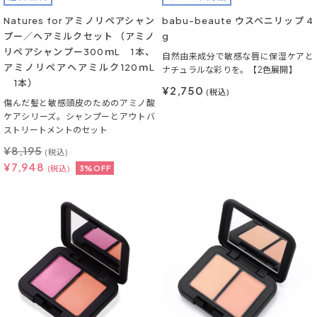
Natures for アミノリペアシャン
babu-beaute ウスベニリップ 4
プー／ヘアミルクセット （アミノ
g
リペアシャンプー300ｍL 1本、
自然由来成分で敏感な唇に保湿ケアと
アミノリペアヘアミルク120ｍL
ナチュラルな彩りを。【2色展開】
1本）
¥2,750
(税込)
傷んだ髪と敏感頭皮のためのアミノ酸
ケアシリーズ。シャンプーとアウトバ
ストリートメントのセット
¥
8,195
(税込)
¥
7,948
(税込)
3%OFF