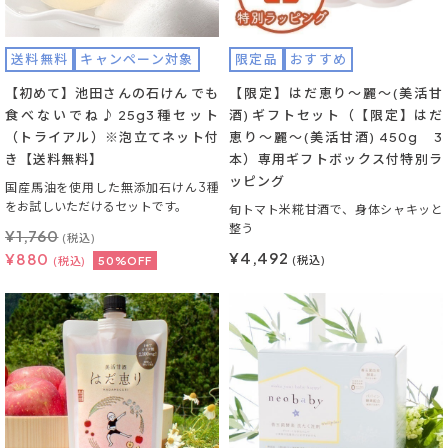
送料無料
キャンペーン対象
限定品
おすすめ
【初めて】池田さんの石けん でも
【限定】はだ恵り～麗～(美活甘
食べないでね♪25g3種セット
酒) ギフトセット（【限定】はだ
（トライアル）※泡立てネット付
恵り～麗～(美活甘酒) 450g 3
き【送料無料】
本）専用ギフトボックス付特別ラ
ッピング
国産馬油を使用した無添加石けん3種
をお試しいただけるセットです。
旬トマト米糀甘酒で、身体シャキッと
整う
¥
1,760
(税込)
¥4,492
¥
880
(税込)
(税込)
50%OFF