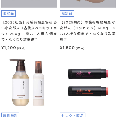
限定品
限定品
【2025初売】母袋有機農場産 赤
【2025初売】母袋有機農場産 小
い小次郎米（古代米ベニキッチョ
次郎米（コシヒカリ）600g ※
ウ）200g ※お1人様３個ま
お1人様３個まで・なくなり次第
で・なくなり次第終了
終了
¥1,200
¥1,800
(税込)
(税込)
送料無料
セレクト商品