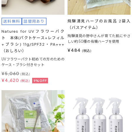
飛騨清見ハーブのお風呂 2袋入
送料無料
詰替用あり
（バスアイテム）
Natures for UVフラワーパク
飛騨清見の野中さんが育てた肌にやさ
ト 本体(パクトケース+レフィル
しい約50種の有機ハーブを使用
+ブラシ) 11g/SPF32・PA+++
¥484
（おしろい）
(税込)
UVフラワーパクト初めての方のための
ケース・ブラシ付きセット
¥
5,060
(税込)
¥
4,620
(税込)
9%OFF