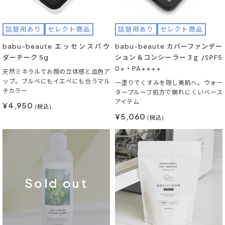
詰替用あり
セレクト商品
詰替用あり
セレクト商品
babu-beaute エッセンスパウ
babu-beaute カバーファンデー
ダーチーク 5g
ション＆コンシーラー 3ｇ /SPF5
0+・PA++++
天然ミネラルでお顔の立体感と血色ア
ップ。ブルベにもイエベにも合うマル
一塗りでくすみを隠し美肌へ。ウォー
チカラー
タープルーフ処方で崩れにくいベース
アイテム
¥4,950
(税込)
¥5,060
(税込)
Sold out