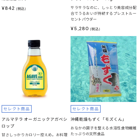
¥842
サラサラなのに、しっとり美容成分配
(税込)
合でうるおいが持続するプレストルー
セントパウダー
¥5,280
(税込)
セレクト商品
セレクト商品
アルマテラ オーガニックアガベシ
沖縄乾燥もずく「モズくん」
ロップ
おなかの調子を整える水溶性食物繊維
たっぷりの天然食品
甘さしっかりカロリー控えめ。お料理