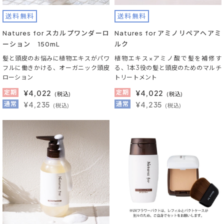
送料無料
送料無料
Natures for スカルプワンダーロ
Natures for アミノリペアヘアミ
ーション 150mL
ルク
髪と頭皮のお悩みに植物エキスがパワ
植物エキス×アミノ酸で髪を補修す
フルに働きかける、オーガニック頭皮
る、1本3役の髪と頭皮のためのマルチ
ローション
トリートメント
定期
¥
4,022
定期
¥
4,022
(税込)
(税込)
通常
¥4,235
通常
¥4,235
(税込)
(税込)