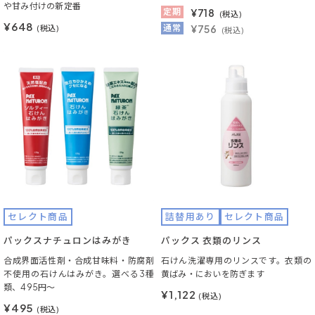
や甘み付けの新定番
定期
¥
718
(税込)
¥648
通常
¥756
(税込)
(税込)
セレクト商品
詰替用あり
セレクト商品
パックスナチュロンはみがき
パックス 衣類のリンス
合成界面活性剤・合成甘味料・防腐剤
石けん洗濯専用のリンスです。衣類の
不使用の石けんはみがき。選べる3種
黄ばみ・においを防ぎます
類、495円～
¥1,122
(税込)
¥495
(税込)