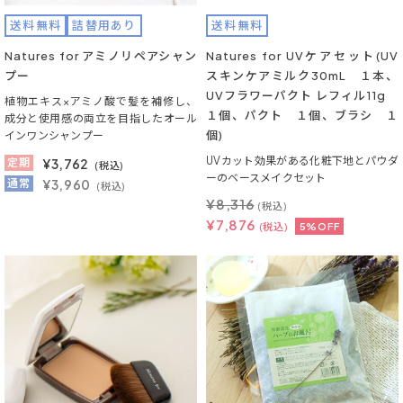
送料無料
詰替用あり
送料無料
Natures for アミノリペアシャン
Natures for UVケアセット(UV
プー
スキンケアミルク30mL １本、
UVフラワーパクト レフィル11g
植物エキス×アミノ酸で髪を補修し、
１個、パクト １個、ブラシ １
成分と使用感の両立を目指したオール
個)
インワンシャンプー
UVカット効果がある化粧下地とパウダ
定期
¥
3,762
(税込)
ーのベースメイクセット
通常
¥3,960
(税込)
¥
8,316
(税込)
¥
7,876
(税込)
5%OFF