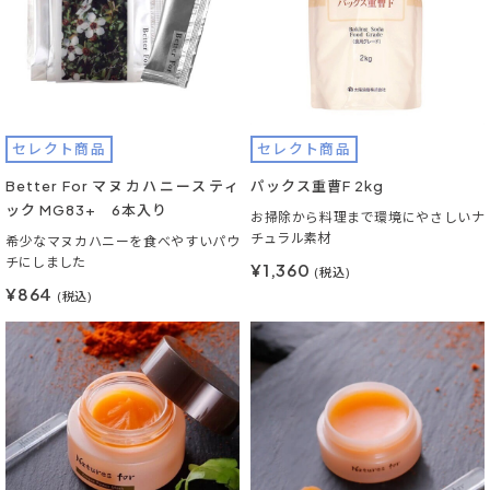
セレクト商品
セレクト商品
Better For マヌカハニースティ
パックス重曹F 2kg
ック MG83+ 6本入り
お掃除から料理まで環境にやさしいナ
チュラル素材
希少なマヌカハニーを食べやすいパウ
チにしました
¥1,360
(税込)
¥864
(税込)