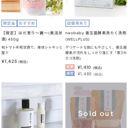
限定品
おすすめ
詰替用あり
【限定】はだ恵り～麗～(美活甘
neobaby 善玉菌酵素洗たく洗剤
酒) 450g
(WELLPLUS)
旬トマト米糀甘酒で、身体シャキッと
デリケートな肌にもやさしく、善玉菌
整う
酵素が汚れをしっかり落とす「第3の
エコ洗剤」
¥1,425
(税込)
定期
¥
1,410
(税込)
通常
¥1,485
(税込)
Sold out