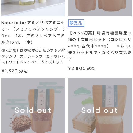
Natures for アミノリペアミニセ
限定品
ット （アミノリペアシャンプー3
【2025初売】母袋有機農場産 2
0ｍL 1本、アミノリペアヘアミ
種の小次郎米セット（コシヒカリ
ルク15ｍL 1本）
600g,古代米200g） ※お1人
傷んだ髪と敏感頭皮のためのアミノ酸
様３セットまで・なくなり次第終
ケアシリーズ。シャンプーとアウトバ
了
ストリートメントのミニサイズセット
¥2,800
(税込)
¥1,320
(税込)
Sold out
Sold out