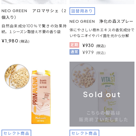
NEO GREEN アロマサシェ（2
詰替用あり
個入り）
NEO GREEN 浄化の森スプレー
自然由来成分100％で驚きの効果持
体にやさしい樹木エキスの香気成分で
続。１シーズン取替え不要の香り袋
いやなニオイやバイ菌を元から分解
¥1,980
(税込)
定期
¥
930
(税込)
通常
¥979
(税込)
Sold out
セレクト商品
セレクト商品