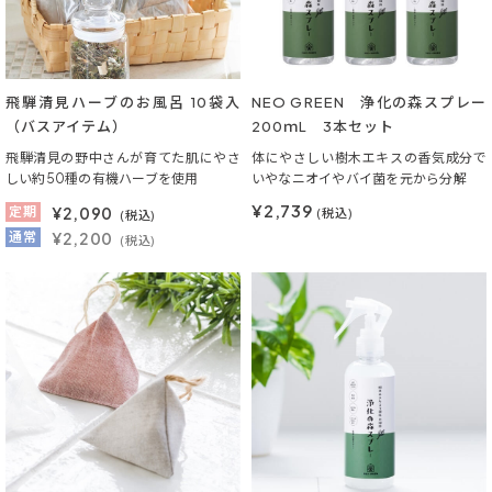
飛騨清見ハーブのお風呂 10袋入
NEO GREEN 浄化の森スプレー
（バスアイテム）
200ｍL 3本セット
飛騨清見の野中さんが育てた肌にやさ
体にやさしい樹木エキスの香気成分で
しい約50種の有機ハーブを使用
いやなニオイやバイ菌を元から分解
¥2,739
定期
¥
2,090
(税込)
(税込)
通常
¥2,200
(税込)