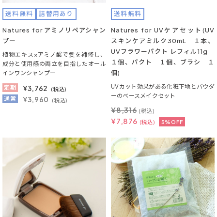
送料無料
詰替用あり
送料無料
Natures for アミノリペアシャン
Natures for UVケアセット(UV
プー
スキンケアミルク30mL １本、
UVフラワーパクト レフィル11g
植物エキス×アミノ酸で髪を補修し、
１個、パクト １個、ブラシ １
成分と使用感の両立を目指したオール
個)
インワンシャンプー
UVカット効果がある化粧下地とパウダ
定期
¥
3,762
(税込)
ーのベースメイクセット
通常
¥3,960
(税込)
¥
8,316
(税込)
¥
7,876
(税込)
5%OFF