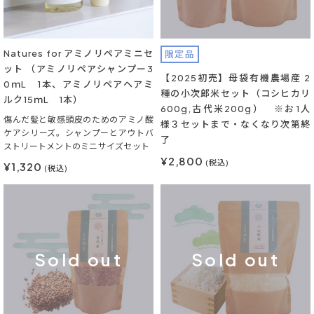
Natures for アミノリペアミニセ
限定品
ット （アミノリペアシャンプー3
【2025初売】母袋有機農場産 2
0ｍL 1本、アミノリペアヘアミ
種の小次郎米セット（コシヒカリ
ルク15ｍL 1本）
600g,古代米200g） ※お1人
傷んだ髪と敏感頭皮のためのアミノ酸
様３セットまで・なくなり次第終
ケアシリーズ。シャンプーとアウトバ
了
ストリートメントのミニサイズセット
¥2,800
(税込)
¥1,320
(税込)
Sold out
Sold out