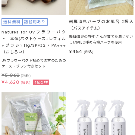
飛騨清見ハーブのお風呂 2袋入
送料無料
詰替用あり
（バスアイテム）
Natures for UVフラワーパク
飛騨清見の野中さんが育てた肌にやさ
ト 本体(パクトケース+レフィル
しい約50種の有機ハーブを使用
+ブラシ) 11g/SPF32・PA+++
¥484
（おしろい）
(税込)
UVフラワーパクト初めての方のための
ケース・ブラシ付きセット
¥
5,060
(税込)
¥
4,620
(税込)
9%OFF