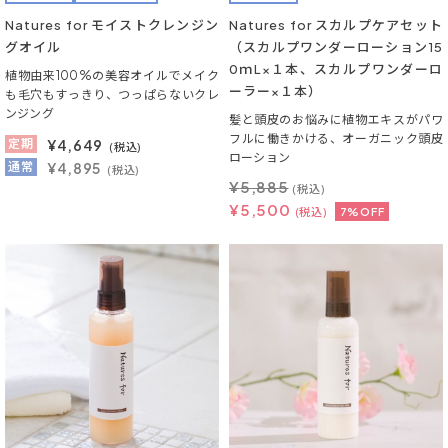
Natures for モイストクレンジン
Natures for スカルプケアセット
グオイル
（スカルプワンダーローション15
0ｍL×１本、スカルプワンダーロ
植物由来100%の美容オイルでメイク
ーラー×１本）
も毛穴もすっきり、つっぱらないクレ
ンジング
髪と頭皮のお悩みに植物エキスがパワ
フルに働きかける、オーガニック頭皮
定期
¥
4,649
(税込)
ローション
通常
¥4,895
(税込)
¥
5,885
(税込)
¥
5,500
(税込)
7%OFF