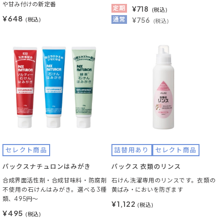
や甘み付けの新定番
定期
¥
718
(税込)
¥648
通常
¥756
(税込)
(税込)
セレクト商品
詰替用あり
セレクト商品
パックスナチュロンはみがき
パックス 衣類のリンス
合成界面活性剤・合成甘味料・防腐剤
石けん洗濯専用のリンスです。衣類の
不使用の石けんはみがき。選べる3種
黄ばみ・においを防ぎます
類、495円～
¥1,122
(税込)
¥495
(税込)