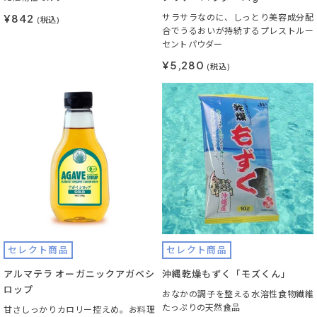
¥842
サラサラなのに、しっとり美容成分配
(税込)
合でうるおいが持続するプレストルー
セントパウダー
¥5,280
(税込)
セレクト商品
セレクト商品
アルマテラ オーガニックアガベシ
沖縄乾燥もずく「モズくん」
ロップ
おなかの調子を整える水溶性食物繊維
たっぷりの天然食品
甘さしっかりカロリー控えめ。お料理