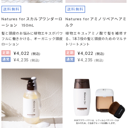
送料無料
送料無料
Natures for スカルプワンダーロ
Natures for アミノリペアヘアミ
ーション 150mL
ルク
髪と頭皮のお悩みに植物エキスがパワ
植物エキス×アミノ酸で髪を補修す
フルに働きかける、オーガニック頭皮
る、1本3役の髪と頭皮のためのマルチ
ローション
トリートメント
定期
¥
4,022
定期
¥
4,022
(税込)
(税込)
通常
¥4,235
通常
¥4,235
(税込)
(税込)