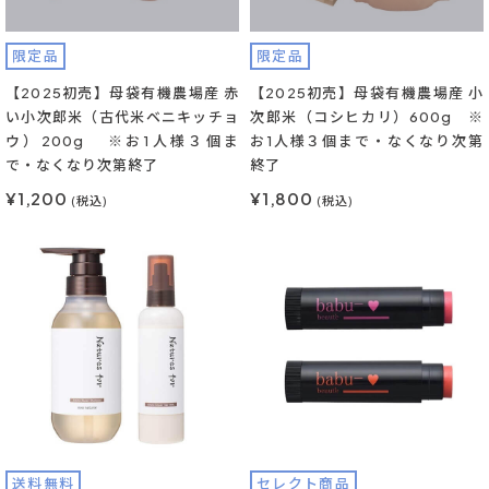
限定品
限定品
【2025初売】母袋有機農場産 赤
【2025初売】母袋有機農場産 小
い小次郎米（古代米ベニキッチョ
次郎米（コシヒカリ）600g ※
ウ）200g ※お1人様３個ま
お1人様３個まで・なくなり次第
で・なくなり次第終了
終了
¥1,200
¥1,800
(税込)
(税込)
送料無料
セレクト商品