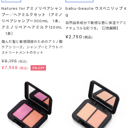
Natures for アミノリペアシャン
babu-beaute ウスベニリップ 4
プー／ヘアミルクセット （アミノ
g
リペアシャンプー300ｍL 1本、
自然由来成分で敏感な唇に保湿ケアと
アミノリペアヘアミルク120ｍL
ナチュラルな彩りを。【2色展開】
1本）
¥2,750
(税込)
傷んだ髪と敏感頭皮のためのアミノ酸
ケアシリーズ。シャンプーとアウトバ
ストリートメントのセット
¥
8,195
(税込)
¥
7,948
(税込)
3%OFF