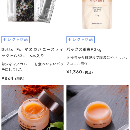
セレクト商品
セレクト商品
Better For マヌカハニースティ
パックス重曹F 2kg
ック MG83+ 6本入り
お掃除から料理まで環境にやさしいナ
チュラル素材
希少なマヌカハニーを食べやすいパウ
チにしました
¥1,360
(税込)
¥864
(税込)