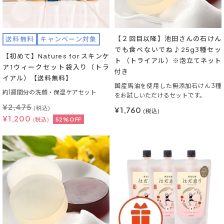
【２回目以降】池田さんの石けん
送料無料
キャンペーン対象
でも食べないでね♪25g3種セッ
【初めて】Natures for スキンケ
ト （トライアル）※泡立てネット
ア1ウィークセット袋入り（トラ
付き
イアル）【送料無料】
国産馬油を使用した無添加石けん3種
約1週間分の洗顔・保湿ケアセット
をお試しいただけるセットです。
¥
2,475
(税込)
¥1,760
(税込)
¥
1,200
(税込)
52%OFF