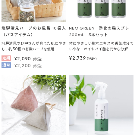
飛騨清見ハーブのお風呂 10袋入
NEO GREEN 浄化の森スプレー
（バスアイテム）
200ｍL 3本セット
飛騨清見の野中さんが育てた肌にやさ
体にやさしい樹木エキスの香気成分で
しい約50種の有機ハーブを使用
いやなニオイやバイ菌を元から分解
¥2,739
定期
¥
2,090
(税込)
(税込)
通常
¥2,200
(税込)