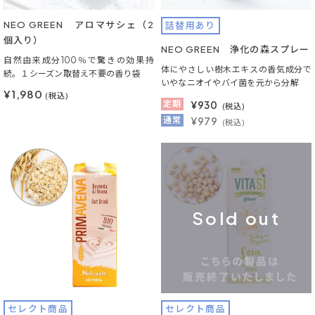
NEO GREEN アロマサシェ（2
詰替用あり
個入り）
NEO GREEN 浄化の森スプレー
自然由来成分100％で驚きの効果持
体にやさしい樹木エキスの香気成分で
続。１シーズン取替え不要の香り袋
いやなニオイやバイ菌を元から分解
¥1,980
(税込)
定期
¥
930
(税込)
通常
¥979
(税込)
Sold out
セレクト商品
セレクト商品