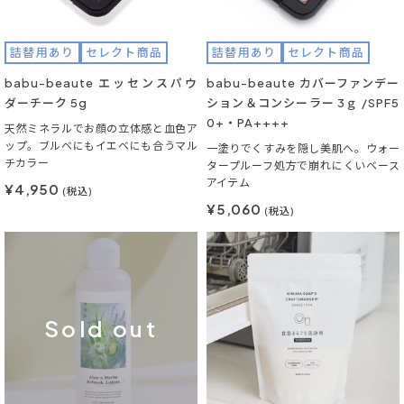
詰替用あり
セレクト商品
詰替用あり
セレクト商品
babu-beaute エッセンスパウ
babu-beaute カバーファンデー
ダーチーク 5g
ション＆コンシーラー 3ｇ /SPF5
0+・PA++++
天然ミネラルでお顔の立体感と血色ア
ップ。ブルベにもイエベにも合うマル
一塗りでくすみを隠し美肌へ。ウォー
チカラー
タープルーフ処方で崩れにくいベース
アイテム
¥4,950
(税込)
¥5,060
(税込)
Sold out