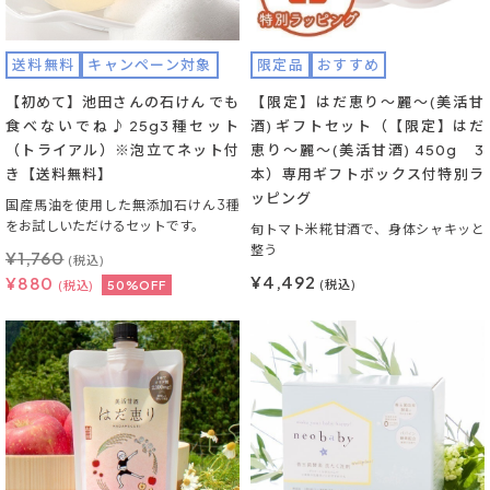
送料無料
キャンペーン対象
限定品
おすすめ
【初めて】池田さんの石けん でも
【限定】はだ恵り～麗～(美活甘
食べないでね♪25g3種セット
酒) ギフトセット（【限定】はだ
（トライアル）※泡立てネット付
恵り～麗～(美活甘酒) 450g 3
き【送料無料】
本）専用ギフトボックス付特別ラ
ッピング
国産馬油を使用した無添加石けん3種
をお試しいただけるセットです。
旬トマト米糀甘酒で、身体シャキッと
整う
¥
1,760
(税込)
¥4,492
¥
880
(税込)
(税込)
50%OFF