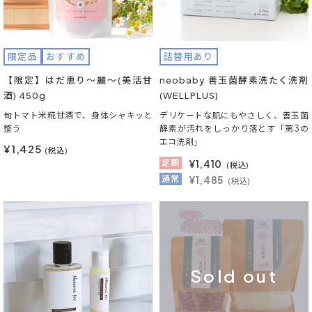
限定品
おすすめ
詰替用あり
【限定】はだ恵り～麗～(美活甘
neobaby 善玉菌酵素洗たく洗剤
酒) 450g
(WELLPLUS)
旬トマト米糀甘酒で、身体シャキッと
デリケートな肌にもやさしく、善玉菌
整う
酵素が汚れをしっかり落とす「第3の
エコ洗剤」
¥1,425
(税込)
定期
¥
1,410
(税込)
通常
¥1,485
(税込)
Sold out