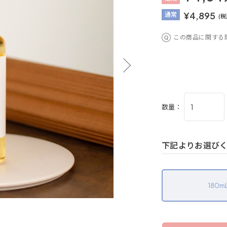
¥4,895
通
常
(税
この商品に関する
数量：
下記よりお選び
180m