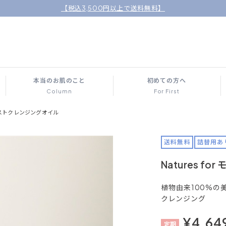
【税込3,500円以上で送料無料】
本当のお肌のこと
初めての方へ
Column
For First
 モイストクレンジングオイル
送料無料
詰替用あ
Natures 
植物由来100%
クレンジング
¥4,64
定
期