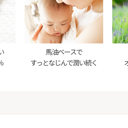
い
馬油ベースで
％
すっとなじんで潤い続く