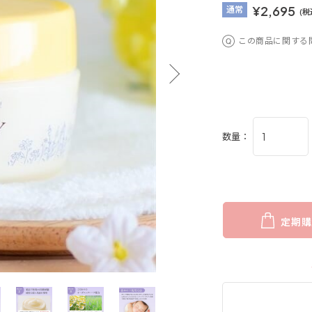
¥2,695
通
常
(税
この商品に関する
数量：
定期購