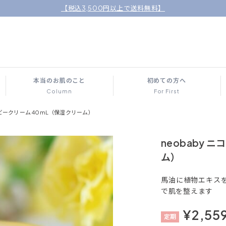
【税込3,500円以上で送料無料】
本当のお肌のこと
初めての方へ
Column
For First
ベビークリーム 40mL（保湿クリーム）
neobaby 
ム）
馬油に植物エキス
で肌を整えます
¥2,55
定
期