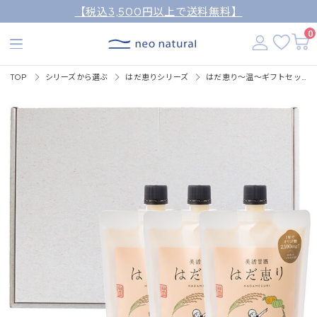
【税込3,500円以上で送料無料】
0
TOP
シリーズから選ぶ
はだ恵りシリーズ
はだ恵り～温～ギフトセット（はだ恵り～温～450g×３本）（ギフトボックス入り）