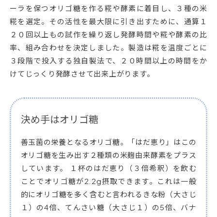
ーラを保つオリゴ糖を作る糀や酵素に着目し、３種の米
糀を選定。その活性を最大限に引き出すために、通算１
２０回以上もの試作を繰り返し発酵時間や糀や酵素の比
率、組み合わせを決定しました。製造は糀を温度ごとに
３段階で投入する独自製法で、２０時間以上の時間をか
けてじっくり発酵させて出来上がります。
決め手はオリゴ糖
善玉菌の栄養となるオリゴ糖。「はだ恵り」はこの
オリゴ糖を生み出す２種類の米麹由来酵素をプラス
しています。 １杯のはだ恵り（３倍希釈）を飲む
ことでオリゴ糖が2.2g摂取できます。これは一般
的にオリゴ糖を多く含むと言われるきな粉（大さじ
１）の4倍、てんさい糖（大さじ１）の5倍、バナ