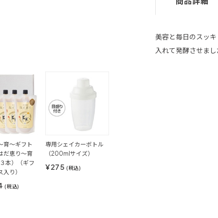
商品詳細
美容と毎日のスッキ
入れて発酵させまし
～育～ギフト
専用シェイカーボトル
はだ恵り～育
（200mlサイズ）
×３本）（ギフ
¥275
(税込)
ス入り）
4
(税込)