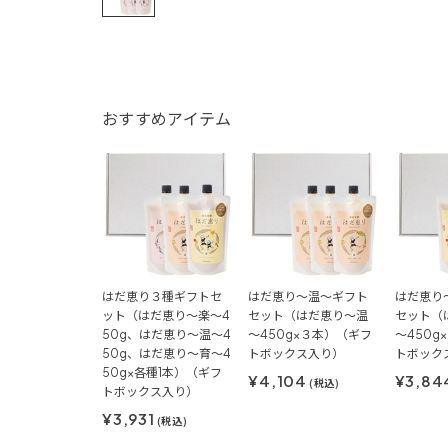
おすすめアイテム
はだ恵り３種ギフトセ
はだ恵り～温～ギフト
はだ恵り
ット（はだ恵り～楽～4
セット（はだ恵り～温
セット（
50g、はだ恵り～温～4
～450g×３本）（ギフ
～450g
50g、はだ恵り～育～4
トボックス入り）
トボック
50g×各種1本）（ギフ
¥4,104
¥3,84
(税込)
トボックス入り）
¥3,931
(税込)