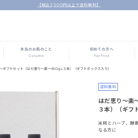
【税込3,500円以上で送料無料】
本当のお肌のこと
初めての方へ
Column
For First
～ギフトセット（はだ恵り～楽～450g×３本）（ギフトボックス入り）
送料無料
はだ恵り～楽～
３本）（ギフ
米糀とハーブ、酵
なる方に