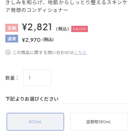
きしみを和らげ、地肌からしっとり整えるスキンケ
ア発想のコンディショナー
¥2,821
定
期
(税込)
5%OFF
通
常
¥2,970
(税込)
この商品に関する問い合わせは
こちら
数量：
下記よりお選びください
400mL
詰替用380mL