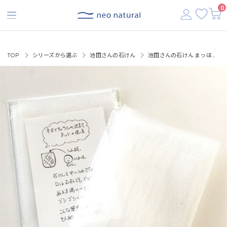
【税込3,500円以上で送料無料】
0
TOP
シリーズから選ぶ
池田さんの石けん
池田さんの石けん まっほ～の泡立てネット 1枚入※単品注文は出来ません 【お一人様３枚まで】