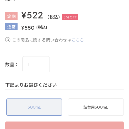
¥522
定
期
(税込)
5%OFF
通
常
¥550
(税込)
この商品に関する問い合わせは
こちら
数量：
下記よりお選びください
300mL
詰替用500mL