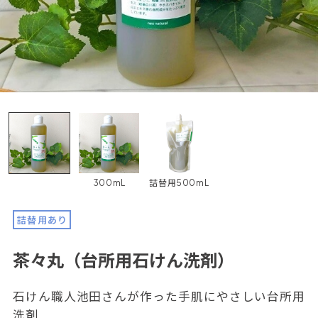
300mL
詰替用500mL
詰替用あり
茶々丸（台所用石けん洗剤）
石けん職人池田さんが作った手肌にやさしい台所用
洗剤