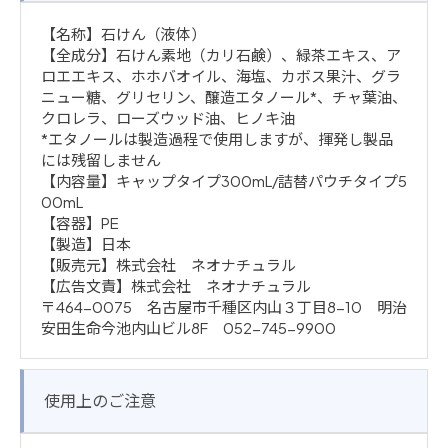
【名称】石けん（液体）
【全成分】石けん素地（カリ石鹸）、緑茶エキス、ア
ロエエキス、ホホバオイル、海塩、カボス果汁、グラ
ニュー糖、グリセリン、醸造エタノール*、チャ葉油、
クロレラ、ローズウッド油、ヒノキ油
*エタノールは製造過程で使用しますが、揮発し製品
には残留しません
【内容量】キャップタイプ300mL/詰替パウチタイプ5
00mL
【容器】PE
【製造】日本
【販売元】株式会社 ネオナチュラル
【広告文責】株式会社 ネオナチュラル
〒464-0075 名古屋市千種区内山３丁目8-10 明治
安田生命今池内山ビル8F 052-745-9900
使用上のご注意