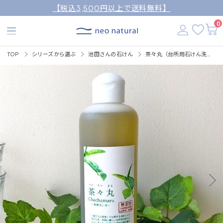
【税込3,500円以上で送料無料】
0
TOP
シリーズから選ぶ
池田さんの石けん
茶々丸（台所用石けん洗剤）