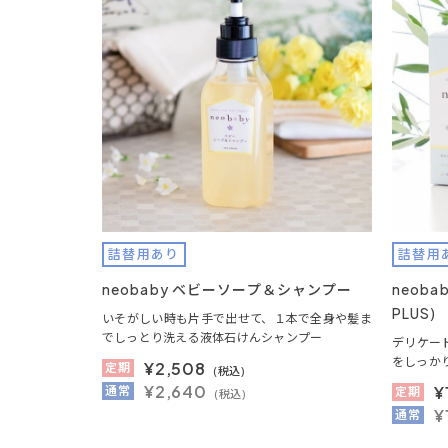
詰替用あり
詰替用
neobaby ベビーソープ＆シャンプー
neob
PLUS)
いそがしい時も片手で出せて、１本で全身や髪ま
でしっとり洗える液体石けんシャンプー
デリケー
をしっか
¥
2,508
定期
(税込)
¥2,640
¥
通常
定期
(税込)
¥
通常