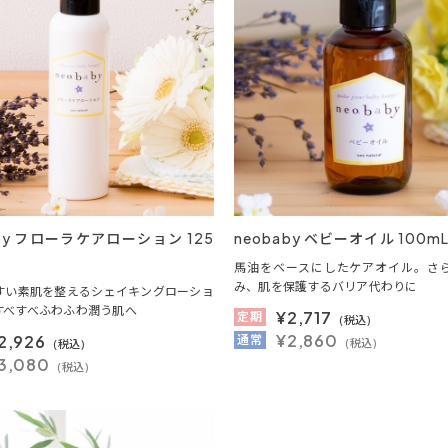
aby フローラケアローション 125
neobaby ベビーオイル 100m
馬油をベースにしたケアオイル。さ
み、肌を保護するバリア代わりに
すい素肌を整えるシェイキングローショ
すべすべふわふわ潤う肌へ
¥
2,717
定期
(税込)
¥2,860
2,926
通常
(税込)
(税込)
3,080
(税込)