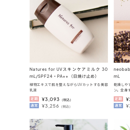
Natures for UVスキンケアミルク 30
neob
mL/SPF24・PA++（日焼け止め）
mL
植物エキスで肌を整えながらUVカットする美容
乾燥しや
乳液
ン。全身
¥
3,093
¥
定期
定期
(税込)
¥3,256
¥
通常
通常
(税込)