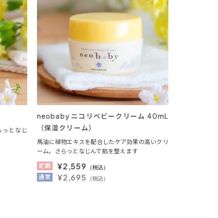
L
neobaby ニコリベビークリーム 40mL
（保湿クリーム）
らっとなじ
馬油に植物エキスを配合したケア効果の高いクリ
ーム。さらっとなじんで肌を整えます
¥
2,559
定期
(税込)
¥2,695
通常
(税込)