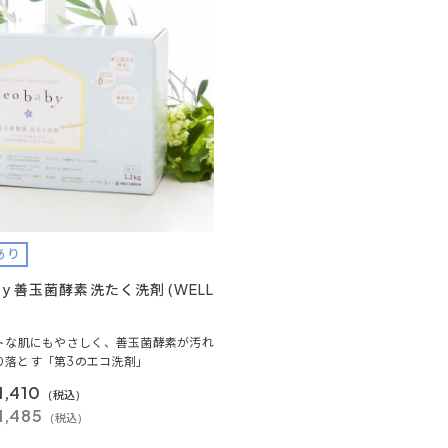
あり
aby 善玉菌酵素洗たく洗剤 (WELL
トな肌にもやさしく、善玉菌酵素が汚れ
り落とす「第3のエコ洗剤」
1,410
(税込)
1,485
(税込)