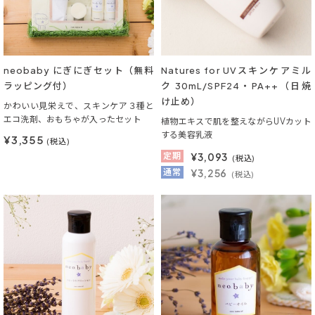
neobaby にぎにぎセット（無料
Natures for UVスキンケアミル
ラッピング付）
ク 30mL/SPF24・PA++（日焼
け止め）
かわいい見栄えで、スキンケア３種と
エコ洗剤、おもちゃが入ったセット
植物エキスで肌を整えながらUVカット
する美容乳液
¥3,355
(税込)
定期
¥
3,093
(税込)
通常
¥3,256
(税込)