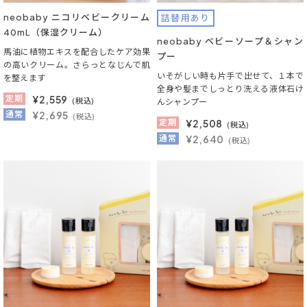
neobaby ニコリベビークリーム
詰替用あり
40mL（保湿クリーム）
neobaby ベビーソープ＆シャン
馬油に植物エキスを配合したケア効果
プー
の高いクリーム。さらっとなじんで肌
いそがしい時も片手で出せて、１本で
を整えます
全身や髪までしっとり洗える液体石け
定期
¥
2,559
(税込)
んシャンプー
通常
¥2,695
(税込)
定期
¥
2,508
(税込)
通常
¥2,640
(税込)