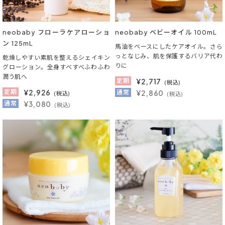
neobaby フローラケアローショ
neobaby ベビーオイル 100mL
ン 125mL
馬油をベースにしたケアオイル。さら
っとなじみ、肌を保護するバリア代わ
乾燥しやすい素肌を整えるシェイキン
りに
グローション。全身すべすべふわふわ
潤う肌へ
定期
¥
2,717
(税込)
定期
¥
2,926
通常
¥2,860
(税込)
(税込)
通常
¥3,080
(税込)