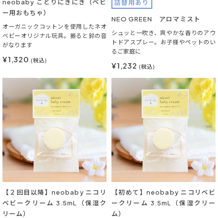
neobaby ことりにぎにぎ（ベビ
詰替用あり
ー用おもちゃ）
NEO GREEN アロマミスト
オーガニックコットンを使用したネオ
シュッと一吹き、爽やかな香りのアウ
ベビーオリジナル玩具。振ると鈴の音
トドアスプレー。お子様やペットのい
がなります
るご家庭に
¥1,320
(税込)
¥1,232
(税込)
【２回目以降】neobaby ニコリ
【初めて】neobaby ニコリベビ
ベビークリーム 3.5mL（保湿ク
ークリーム 3.5mL（保湿クリー
リーム）
ム）