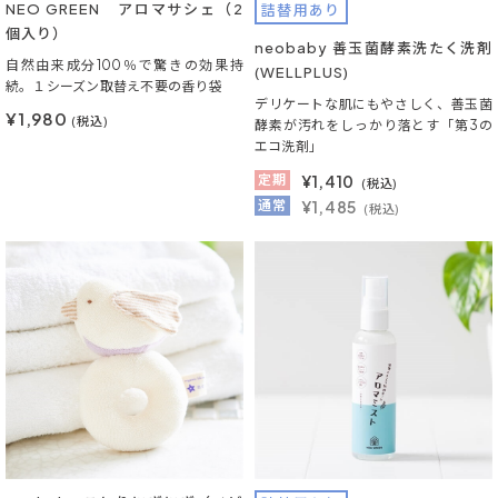
NEO GREEN アロマサシェ（2
詰替用あり
個入り）
neobaby 善玉菌酵素洗たく洗剤
自然由来成分100％で驚きの効果持
(WELLPLUS)
続。１シーズン取替え不要の香り袋
デリケートな肌にもやさしく、善玉菌
¥1,980
(税込)
酵素が汚れをしっかり落とす「第3の
エコ洗剤」
定期
¥
1,410
(税込)
通常
¥1,485
(税込)