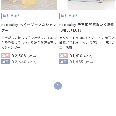
詰替用あり
詰替用あり
neobaby ベビーソープ＆シャン
neobaby 善玉菌酵素洗たく洗剤
プー
(WELLPLUS)
いそがしい時も片手で出せて、１本で
デリケートな肌にもやさしく、善玉菌
全身や髪までしっとり洗える液体石け
酵素が汚れをしっかり落とす「第3の
んシャンプー
エコ洗剤」
定期
¥
2,508
定期
¥
1,410
(税込)
(税込)
通常
¥2,640
通常
¥1,485
(税込)
(税込)
1