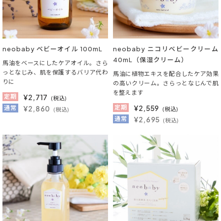
neobaby ベビーオイル 100mL
neobaby ニコリベビークリーム
40mL（保湿クリーム）
馬油をベースにしたケアオイル。さら
っとなじみ、肌を保護するバリア代わ
馬油に植物エキスを配合したケア効果
りに
の高いクリーム。さらっとなじんで肌
を整えます
定期
¥
2,717
(税込)
定期
¥
2,559
通常
¥2,860
(税込)
(税込)
通常
¥2,695
(税込)