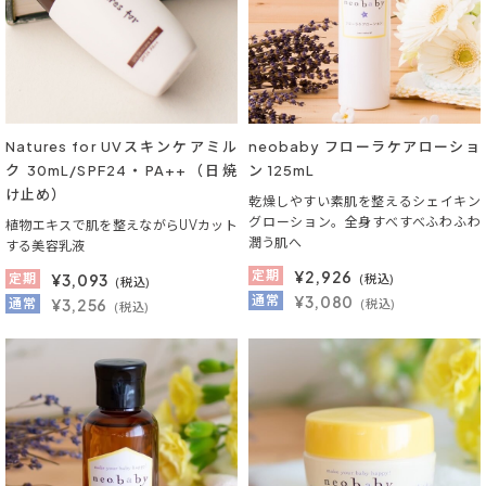
Natures for UVスキンケアミル
neobaby フローラケアローショ
ク 30mL/SPF24・PA++（日焼
ン 125mL
け止め）
乾燥しやすい素肌を整えるシェイキン
グローション。全身すべすべふわふわ
植物エキスで肌を整えながらUVカット
潤う肌へ
する美容乳液
定期
¥
2,926
定期
¥
3,093
(税込)
(税込)
通常
¥3,080
通常
¥3,256
(税込)
(税込)