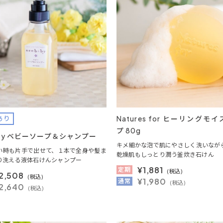
Natures for ヒーリングモ
あり
プ 80g
aby ベビーソープ＆シャンプー
キメ細かな泡で肌にやさしく洗いなが
い時も片手で出せて、１本で全身や髪ま
乾燥肌もしっとり潤う釜炊き石けん
り洗える液体石けんシャンプー
¥
1,881
定期
(税込)
2,508
(税込)
¥1,980
通常
(税込)
2,640
(税込)