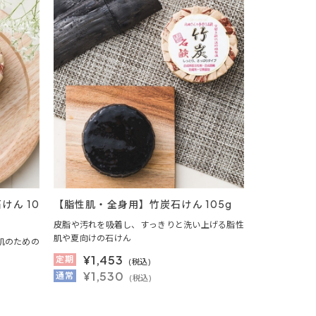
ん 10
【脂性肌・全身用】竹炭石けん 105g
皮脂や汚れを吸着し、すっきりと洗い上げる脂性
肌や夏向けの石けん
肌のための
¥
1,453
定期
(税込)
¥1,530
通常
(税込)