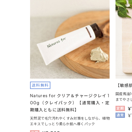
【敏感肌
送料無料
国産馬油
Natures for クリア＆チャージクレイ 1
までやさ
00g（クレイパック）【通常購入・定
¥
定期
期購入ともに送料無料】
¥
通常
天然泥で毛穴汚れやくすみ対策をしながら、植物
エキスでしっとり柔らか肌へ導くパック