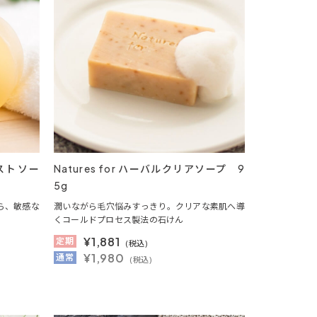
イストソー
Natures for ハーバルクリアソープ 9
5g
ら、敏感な
潤いながら毛穴悩みすっきり。クリアな素肌へ導
くコールドプロセス製法の石けん
¥
1,881
定期
(税込)
¥1,980
通常
(税込)