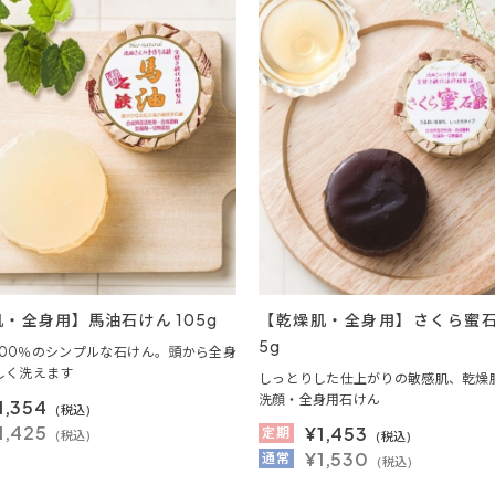
・全身用】馬油石けん 105g
【乾燥肌・全身用】さくら蜜石け
5g
100％のシンプルな石けん。頭から全身
しく洗えます
しっとりした仕上がりの敏感肌、乾燥
洗顔・全身用石けん
1,354
(税込)
1,425
¥
1,453
定期
(税込)
(税込)
¥1,530
通常
(税込)