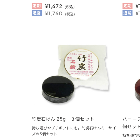
¥
1,672
¥
定期
定期
(税込)
¥1,760
¥
通常
通常
(税込)
竹炭石けん 25g ３個セット
ハニー
個セッ
持ち運びやプチギフトにも。竹炭石けんミニサイ
ズの3個セット
持ち運び