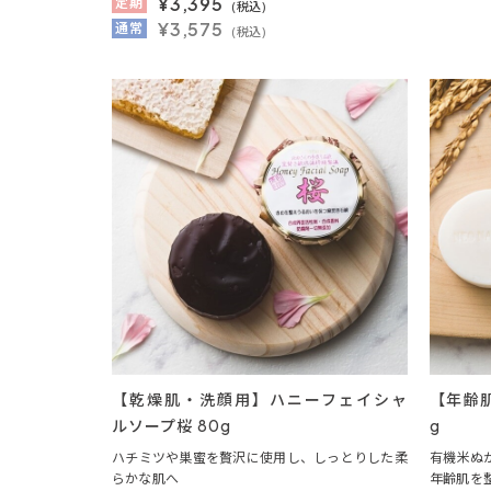
¥
3,395
定期
(税込)
¥3,575
通常
(税込)
【乾燥肌・洗顔用】ハニーフェイシャ
【年齢
ルソープ桜 80g
g
ハチミツや巣蜜を贅沢に使用し、しっとりした柔
有機米ぬ
らかな肌へ
年齢肌を