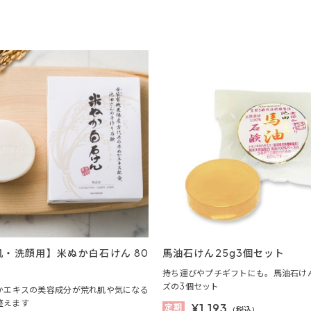
肌・洗顔用】米ぬか白石けん 80
馬油石けん25g3個セット
持ち運びやプチギフトにも。馬油石け
ズの3個セット
かエキスの美容成分が荒れ肌や気になる
整えます
¥
1,193
定期
(税込)