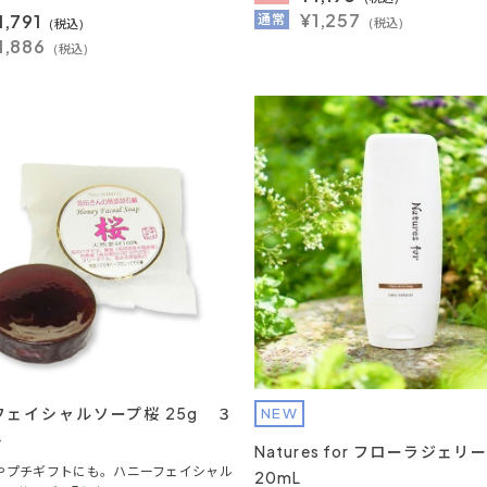
¥1,257
1,791
通常
(税込)
(税込)
1,886
(税込)
フェイシャルソープ桜 25g ３
NEW
ト
Natures for フローラジェリ
やプチギフトにも。ハニーフェイシャル
20mL