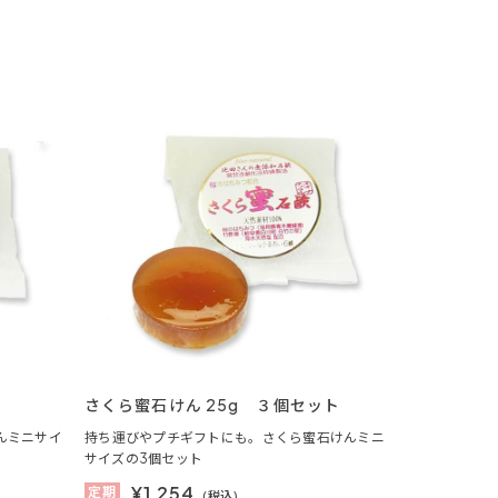
さくら蜜石けん 25g ３個セット
んミニサイ
持ち運びやプチギフトにも。さくら蜜石けんミニ
サイズの3個セット
¥
1,254
定期
(税込)