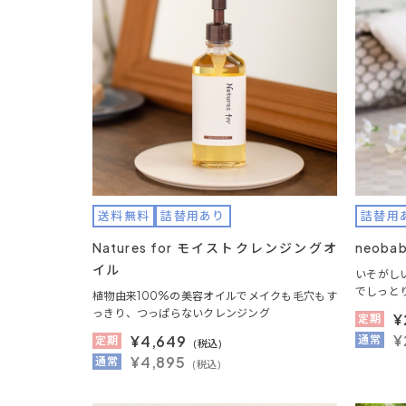
送料無料
詰替用あり
詰替用
Natures for モイストクレンジングオ
neob
イル
いそがし
でしっと
植物由来100%の美容オイルでメイクも毛穴もす
っきり、つっぱらないクレンジング
¥
定期
¥
¥
4,649
通常
定期
(税込)
¥4,895
通常
(税込)