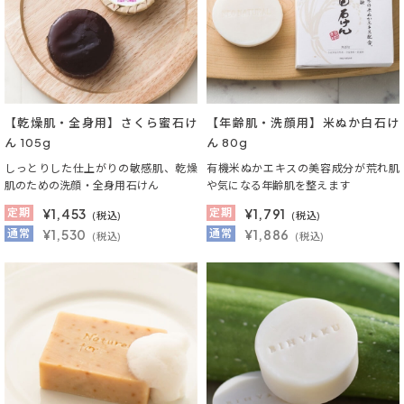
【乾燥肌・全身用】さくら蜜石け
【年齢肌・洗顔用】米ぬか白石け
ん 105g
ん 80g
しっとりした仕上がりの敏感肌、乾燥
有機米ぬかエキスの美容成分が荒れ肌
肌のための洗顔・全身用石けん
や気になる年齢肌を整えます
定期
¥
1,453
定期
¥
1,791
(税込)
(税込)
通常
¥1,530
通常
¥1,886
(税込)
(税込)