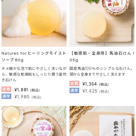
Natures for ヒーリングモイスト
【敏感肌・全身用】馬油石けん 1
ソープ 80g
05g
キメ細かな泡で肌にやさしく洗いなが
国産馬油100％のシンプルな石けん。
ら、敏感な乾燥肌もしっとり潤う釜炊
頭から全身までやさしく洗えます
き石けん
定期
¥
1,354
(税込)
定期
¥
1,881
(税込)
通常
¥1,425
(税込)
通常
¥1,980
(税込)