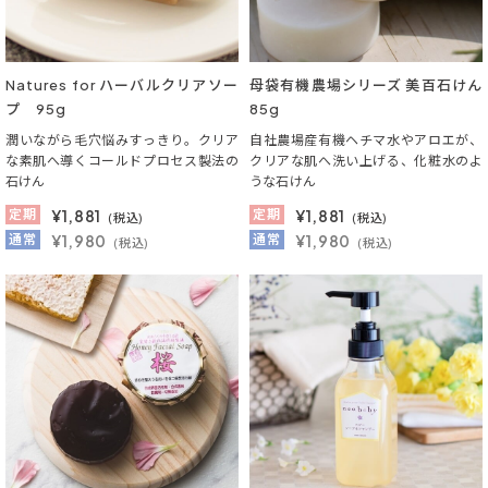
Natures for ハーバルクリアソー
母袋有機農場シリーズ 美百石けん
プ 95g
85g
潤いながら毛穴悩みすっきり。クリア
自社農場産有機ヘチマ水やアロエが、
な素肌へ導くコールドプロセス製法の
クリアな肌へ洗い上げる、化粧水のよ
石けん
うな石けん
定期
¥
1,881
定期
¥
1,881
(税込)
(税込)
通常
¥1,980
通常
¥1,980
(税込)
(税込)