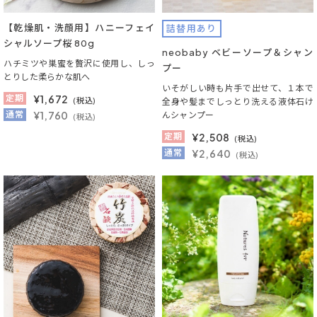
【乾燥肌・洗顔用】ハニーフェイ
詰替用あり
シャルソープ桜 80g
neobaby ベビーソープ＆シャン
ハチミツや巣蜜を贅沢に使用し、しっ
プー
とりした柔らかな肌へ
いそがしい時も片手で出せて、１本で
定期
¥
1,672
(税込)
全身や髪までしっとり洗える液体石け
通常
¥1,760
んシャンプー
(税込)
定期
¥
2,508
(税込)
通常
¥2,640
(税込)