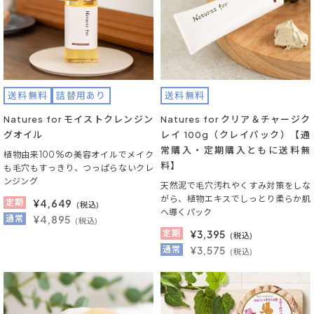
送料無料
詰替用あり
送料無料
Natures for モイストクレンジン
Natures for クリア＆チャージク
グオイル
レイ 100g（クレイパック）【通
常購入・定期購入ともに送料無
植物由来100%の美容オイルでメイク
料】
も毛穴もすっきり、つっぱらないクレ
ンジング
天然泥で毛穴汚れやくすみ対策をしな
がら、植物エキスでしっとり柔らか肌
定期
¥
4,649
(税込)
へ導くパック
通常
¥4,895
(税込)
定期
¥
3,395
(税込)
通常
¥3,575
(税込)