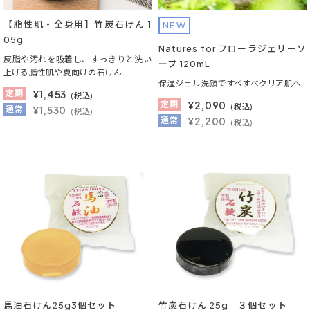
【脂性肌・全身用】竹炭石けん 1
NEW
05g
Natures for フローラジェリーソ
皮脂や汚れを吸着し、すっきりと洗い
ープ 120mL
上げる脂性肌や夏向けの石けん
保湿ジェル洗顔ですべすべクリア肌へ
定期
¥
1,453
(税込)
定期
¥
2,090
(税込)
通常
¥1,530
(税込)
通常
¥2,200
(税込)
馬油石けん25g3個セット
竹炭石けん 25g ３個セット