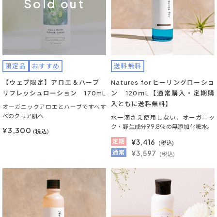
Sold out
限定品
おすすめ
送料無料
【ウェブ限定】アロエ＆ハーブ
Natures for ヒーリングローショ
リフレッシュローション 170mL
ン 120ｍL【通常購入・定期購
入ともに送料無料】
オーガニックアロエとハーブですべす
べのクリア肌へ
水一滴さえ使用しない、オーガニッ
ク・野生成分99.8％の無添加化粧水。
¥3,300
(税込)
定期
¥
3,416
(税込)
通常
¥3,597
(税込)