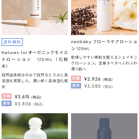
neobaby フローラケアローショ
送料無料
ン 125mL
Natures for オーガニックモイス
乾燥しやすい素肌を整えるシェイキン
トローション 120ｍL（化粧
グローション。全身すべすべふわふわ
水）
潤う肌へ
自然由来成分のみで自然なとろみと高
定期
¥
2,926
(税込)
浸透を実現した、潤い続く高保湿化粧
通常
¥3,080
水
(税込)
定期
¥
3,615
(税込)
通常
¥3,806
(税込)