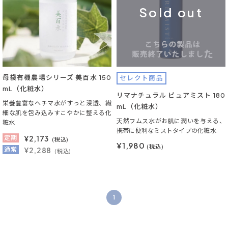
Sold out
母袋有機農場シリーズ 美百水 150
セレクト商品
mL（化粧水）
リマナチュラル ピュアミスト 180
栄養豊富なヘチマ水がすっと浸透、繊
mL（化粧水）
細な肌を包み込みすこやかに整える化
天然フムス水がお肌に潤いを与える、
粧水
携帯に便利なミストタイプの化粧水
定期
¥
2,173
(税込)
¥1,980
(税込)
通常
¥2,288
(税込)
1