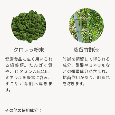
クロレラ粉末
蒸留竹酢液
健康食品に広く用いられ
竹炭を蒸留して得られる
る緑藻類。たんぱく質
成分。酢酸やミネラルな
や、ビタミンA,B,C,E、
どの微量成分が含まれ、
ミネラルを豊富に含み、
抗菌作用があり、肌荒れ
すこやかな肌へ導きま
を防ぎます。
す。
その他の使用成分：