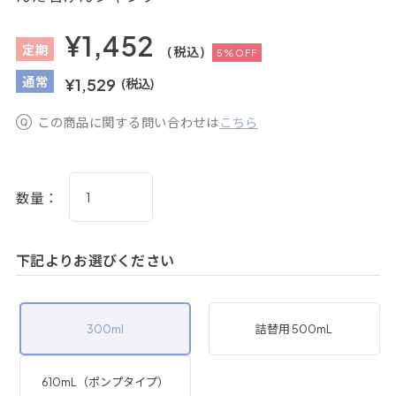
¥1,452
定
期
(税込)
5%OFF
通
常
¥1,529
(税込)
この商品に関する問い合わせは
こちら
数量：
下記よりお選びください
300ml
詰替用 500mL
610mL（ポンプタイプ）