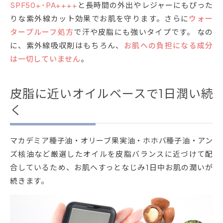
SPF50+･PA++++
と長時間の外出やレジャーにもぴった
りな紫外線カット効果でお肌を守ります。さらに
ウォー
タープルーフ処方
で汗や皮脂にも強いタイプです。 なの
に、紫外線吸収剤はもちろん、
お肌への負担になる成分
は一切していません
。
皮脂に近いオイルベースで1日潤い続
く
マカデミア種子油・オリーブ果実油・ホホバ種子油・アン
ズ核油など厳選したオイルを皮脂バランスに近づけて配
合しているため、お肌へすっとなじみ1日中お肌の潤いが
続きます。