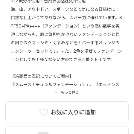
ナノ成分不使用・合成界面活性剤不使用
海、山、アウトドア、スポーツなどで気になる日焼けに！
自然な仕上がりでありながら、カバー力に優れています。S
PF50+PA++++（ファンデーション）という高い数字を実
現しながらも、肌に負担をかけないファンデーションと目
の周りのクマ・シミ・くすみなどをカバーするオレンジの
コンシーラーセットです。また、2色を混ぜてファンデーシ
ョンとしても！様々な使い方のできる万能ＳＥＴです。
【箱裏面の表記についてご案内】
『スムースナチュラルファンデーション』、『エッセンス
カバーコンシーラー』という表記になっておりますが、正
もっと見る
しくは『ファンデーション(ライトベージュ)』、『コンシー
ラー(オレンジベージュ)』となります。予めご了承ください
お気に入りに追加
ませ。